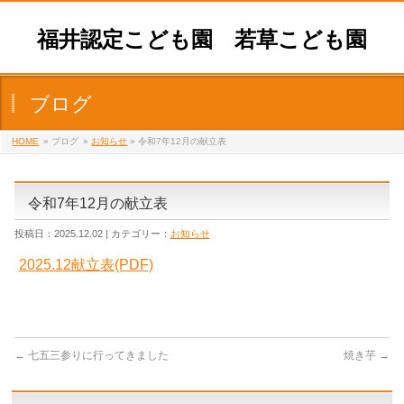
福井認定こども園 若草こども園
ブログ
HOME
» ブログ
»
お知らせ
» 令和7年12月の献立表
令和7年12月の献立表
投稿日：2025.12.02 | カテゴリー：
お知らせ
2025.12献立表(PDF)
←
七五三参りに行ってきました
焼き芋
→