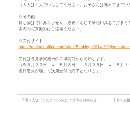
（大人は１人でいらしてください。お子さんは連れてきてい
☆その他
持ち物は特にありません。必要に応じて筆記用具をご持参く
園内の写真撮影はご遠慮ください。
☆受付サイト
https://outlook.office.com/book/Bookings2614192@tetsudoko
受付は各見学実施日の２週間前から開始します。
（※５月２２日 → ５月８日 ５月２５日 → ５月１
各日定員が埋まり次第受付は終了となります。
←
子育て支援「ひだまりひろば」5月号のお知らせ
子育て支