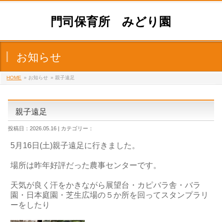
門司保育所 みどり園
お知らせ
HOME
» お知らせ
» 親子遠足
親子遠足
投稿日：2026.05.16 | カテゴリー：
5月16日(土)親子遠足に行きました。
場所は昨年好評だった農事センターです。
天気が良く汗をかきながら展望台・カピバラ舎・バラ
園・日本庭園・芝生広場の５か所を回ってスタンプラリ
ーをしたり