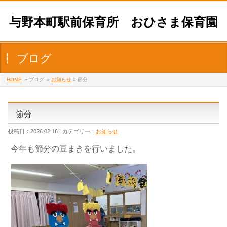
与野本町駅前保育所 おひさま保育園
ブログ
HOME
» ブログ
»
お知らせ
» 節分
節分
投稿日：2026.02.16 | カテゴリー：
お知らせ
今年も節分の豆まきを行いました。