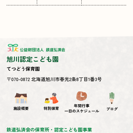
旭川認定こども園
てつどう保育園
〒070-0872 北海道旭川市春光2条8丁目1番3号
年間行事
施設概要
特別保育
ブログ
一日のスケジュール
鉄道弘済会の保育所・認定こども園事業