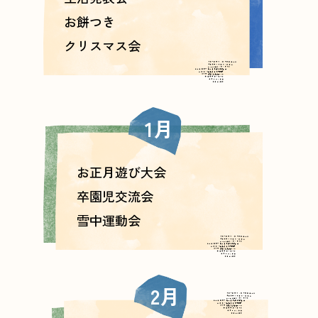
お餅つき
クリスマス会
1月
お正月遊び大会
卒園児交流会
雪中運動会
2月