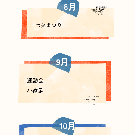
8月
七夕まつり
9月
運動会
小遠足
10月