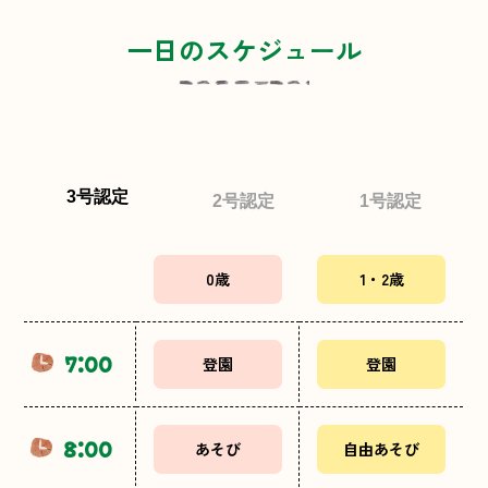
一日のスケジュール
3号認定
2号認定
1号認定
0歳
1・2歳
7:00
登園
登園
8:00
あそび
自由あそび