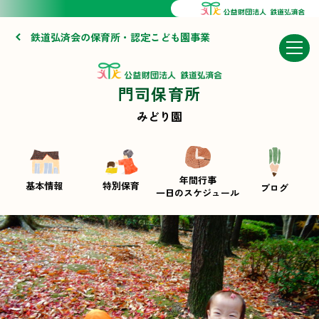
鉄道弘済会の保育所・認定こども園事業
門司保育所
みどり園
年間行事
基本情報
特別保育
ブログ
一日のスケジュール