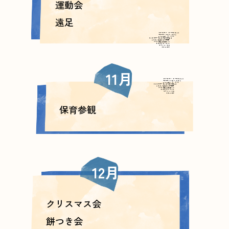
運動会
遠足
11月
保育参観
12月
クリスマス会
餅つき会