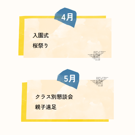
4月
入園式
桜祭り
5月
クラス別懇談会
親子遠足