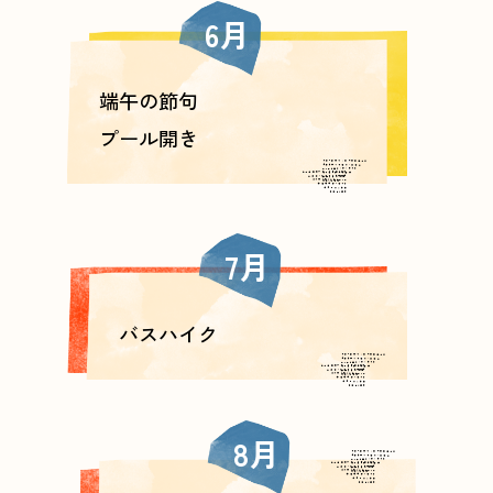
6月
端午の節句
プール開き
7月
バスハイク
8月