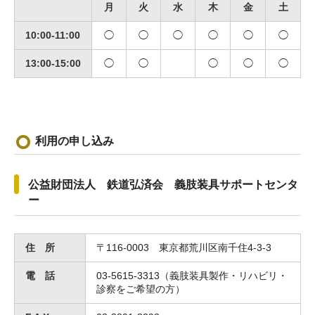
月
火
水
木
金
土
10:00-11:00
◯
◯
◯
◯
◯
◯
13:00-15:00
◯
◯
◯
◯
◯
利用の申し込み
公益財団法人 鉄道弘済会 義肢装具サポートセンタ
ー
住 所
〒116-0003 東京都荒川区南千住4-3-3
電 話
03-5615-3313（義肢装具製作・リハビリ・
診察をご希望の方）