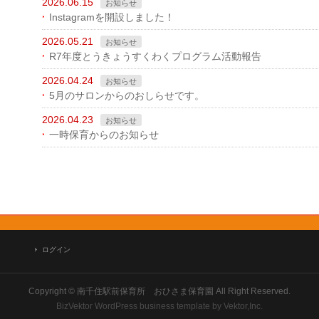
2026.06.15
お知らせ
Instagramを開設しました！
2026.05.21
お知らせ
R7年度とうきょうすくわくプログラム活動報告
2026.04.24
お知らせ
5月のサロンからのおしらせです。
2026.04.23
お知らせ
一時保育からのお知らせ
ログイン
Copyright ©
南千住駅前保育所 おひさま保育園
All Right Reserved.
BizVektor WordPress business template
by
Vektor,Inc.