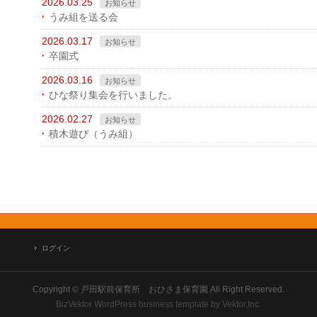
2026.03.25
お知らせ
うみ組を送る会
2026.03.17
お知らせ
卒園式
2026.03.16
お知らせ
ひな祭り集会を行いました。
2026.02.27
お知らせ
積木遊び（うみ組）
ログイン
Copyright ©
戸田駅前保育所 おひさま保育園
All Right Reserved.
BizVektor WordPress business template
by
Vektor,Inc.