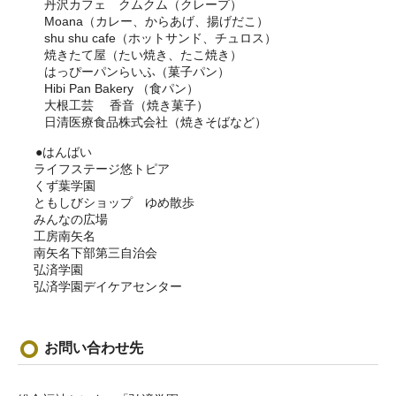
丹沢カフェ クムクム（クレープ）
Moana（カレー、からあげ、揚げだこ）
shu shu cafe（ホットサンド、チュロス）
焼きたて屋（たい焼き、たこ焼き）
はっぴーパンらいふ（菓子パン）
Hibi Pan Bakery （食パン）
大根工芸 香音（焼き菓子）
日清医療食品株式会社（焼きそばなど）
●はんばい
ライフステージ悠トピア
くず葉学園
ともしびショップ ゆめ散歩
みんなの広場
工房南矢名
南矢名下部第三自治会
弘済学園
弘済学園デイケアセンター
お問い合わせ先