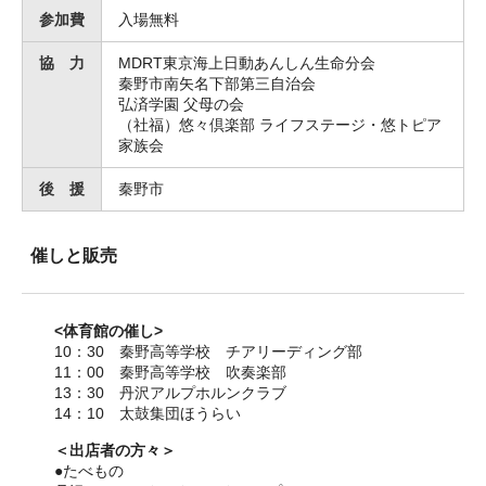
参加費
入場無料
協 力
MDRT東京海上日動あんしん生命分会
秦野市南矢名下部第三自治会
弘済学園 父母の会
（社福）悠々倶楽部 ライフステージ・悠トピア
家族会
後 援
秦野市
催しと販売
<体育館の催し>
10：30 秦野高等学校 チアリーディング部
11：00 秦野高等学校 吹奏楽部
13：30 丹沢アルプホルンクラブ
14：10 太鼓集団ほうらい
＜出店者の方々＞
●たべもの