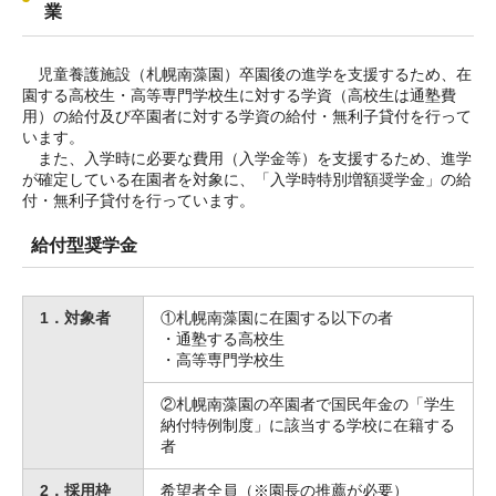
業
児童養護施設（札幌南藻園）卒園後の進学を支援するため、在
園する高校生・高等専門学校生に対する学資（高校生は通塾費
用）の給付及び卒園者に対する学資の給付・無利子貸付を行って
います。
また、入学時に必要な費用（入学金等）を支援するため、進学
が確定している在園者を対象に、「入学時特別増額奨学金」の給
付・無利子貸付を行っています。
給付型奨学金
1．対象者
①札幌南藻園に在園する以下の者
・通塾する高校生
・高等専門学校生
②札幌南藻園の卒園者で国民年金の「学生
納付特例制度」に該当する学校に在籍する
者
2．採用枠
希望者全員（※園長の推薦が必要）