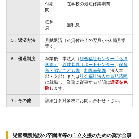
付期
在学校の最短修業期間
間
③利
無利息
息
5．返済方法
月賦返済（※貸付終了の翌月から6箇月据
置く）
6．優遇制度
卒業後、本法人（
総合福祉センター「弘済
学園」
、
義肢装具サポートセンター
、
保育
所・認定こども園
、
札幌南藻園
、法人本
部・支部）または
社会福祉法人東京弘済園
に就職し、業務に従事する期間は
返済を免
除
します。
7．その他
詳細は各対象校にお問い合わせ下さい。
児童養護施設の卒園者等の自立支援のための奨学金事