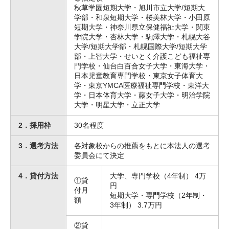
秋草学園短期大学・旭川市立大学
/
短期大
学部・和泉短期大学・桜美林大学・小田原
短期大学・神奈川県立保健福祉大学・関東
学院大学・杏林大学・駒澤大学・札幌大谷
大学
/
短期大学部・札幌国際大学
/
短期大学
部・上智大学・せいとく介護こども福祉専
門学校・仙台白百合女子大学・東海大学・
日本児童教育専門学校・東京女子体育大
学・東京
YMCA
医療福祉専門学校・東洋大
学・日本体育大学・藤女子大学・明治学院
大学・明星大学・立正大学
2．採用枠
30名程度
3．選考方法
各対象校からの推薦をもとに本法人の選考
委員会にて決定
4．貸付方法
大学、専門学校（4年制） 4万
①貸
円
付月
短期大学・専門学校（
2
年制・
額
3
年制）
3.7
万円
②貸