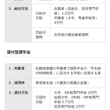
3．給付方法
在園者（高校生、高等専門学
①給付
校） 1.5万円
月額
卒園者（大学、専修学校等）
3万円
②給付
在学校の最短修業期間
期間
貸付型奨学金
1．対象者
札幌南藻園の卒園者で国民年金の「学生納
付特例制度」に該当する学校に在籍する者
2．採用枠
希望者全員（※園長の推薦が必要）
3．貸付方法
大学、4年制専門学校 4万円
①貸付
短期大学、2年制・3年制専門
月額
学校 3.7万円
高等専門学校 2万円