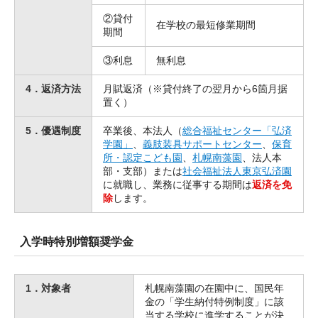
②貸付
在学校の最短修業期間
期間
③利息
無利息
4．返済方法
月賦返済（※貸付終了の翌月から6箇月据
置く）
5．優遇制度
卒業後、本法人（
総合福祉センター「弘済
学園」
、
義肢装具サポートセンター
、
保育
所・認定こども園
、
札幌南藻園
、法人本
部・支部）または
社会福祉法人東京弘済園
に就職し、業務に従事する期間は
返済を免
除
します。
入学時特別増額奨学金
1．対象者
札幌南藻園の在園中に、国民年
金の「学生納付特例制度」に該
当する学校に進学することが決