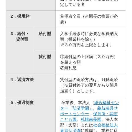
定している者
2．採用枠
希望者全員（※園長の推薦が必
要）
3．給付・
給付型
入学手続き時に必要な学費納入
貸付額
額（授業料を除く）
※３０万円を上限とします。
貸付型
①給付型の上限額（３０万円）
を超える額
②無利息
4．返済方法
貸付型の返済方法は、月賦返済
（※貸付終了の翌月から６箇月
据置く）とします。
5．優遇制度
卒業後、本法人（
総合福祉セン
ター「弘済学園」
、
義肢装具サ
ポートセンター
、
保育所・認定
こども園
、
札幌南藻園
、法人本
部・支部）または
社会福祉法人
東京弘済園
に就職し、業務に従