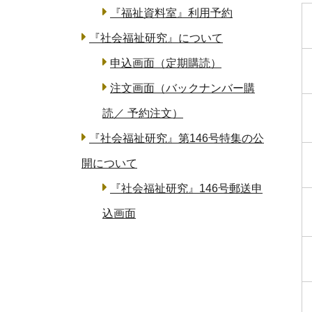
『福祉資料室』利用予約
『社会福祉研究』について
申込画面（定期購読）
注文画面（バックナンバー購
読／ 予約注文）
『社会福祉研究』第146号特集の公
開について
『社会福祉研究』146号郵送申
込画面