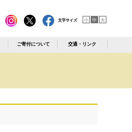
小
中
大
文字サイズ
ご寄付について
交通・リンク