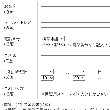
・お名前
(必須)
・メールアドレス
(必須)
・電話番号
(必須)
※日中連絡のつく電話番号をご記入下
・ご所属
(任意)
・ご利用希望日
月
日
(必須)
：
～
・ご利用人数
(必須)
※閲覧用スペースが１人分しかござい
・閲覧・貸出希望図書
(必須)
※
閲覧・貸出希望図書がない場合は「なし」とご記入くだ